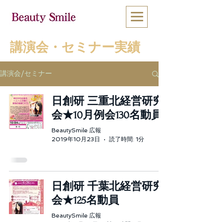
​講演会・セミナー実績
講演会/セミナー
日創研 三重北経営研究
会★10月例会130名動員
BeautySmile 広報
2019年10月23日
読了時間: 1分
日創研 千葉北経営研究
会★125名動員
BeautySmile 広報